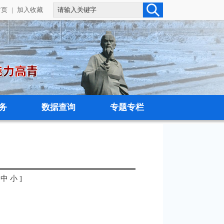
首页
|
加入收藏
务
数据查询
专题专栏
中
小
]