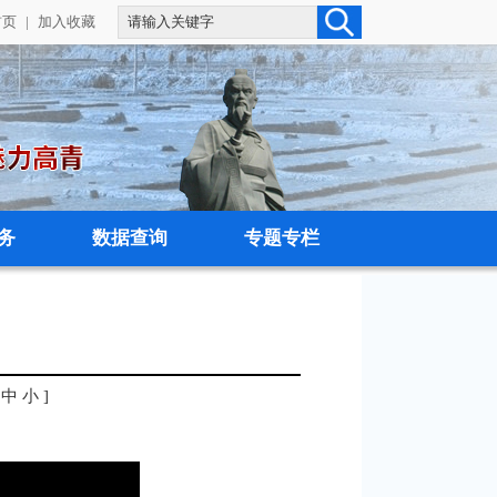
首页
|
加入收藏
务
数据查询
专题专栏
中
小
]