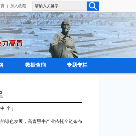
首页
|
加入收藏
务
数据查询
专题专栏
足
中
小
]
业的绿色发展，高青黑牛产业依托全链条布