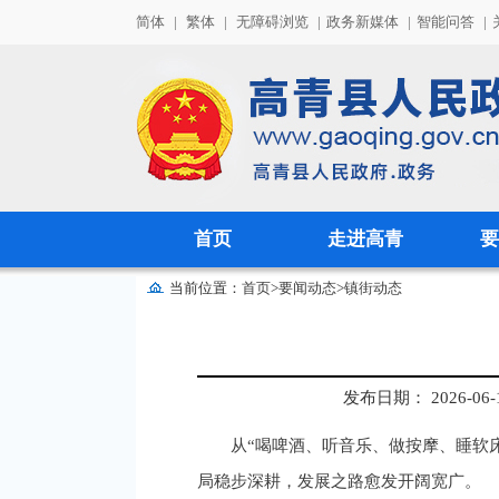
简体
|
繁体
|
无障碍浏览
|
政务新媒体
|
智能问答
|
首页
走进高青
要
当前位置：
首页
>
要闻动态
>
镇街动态
发布日期： 2026-06-10
从“喝啤酒、听音乐、做按摩、睡软
局稳步深耕，发展之路愈发开阔宽广。