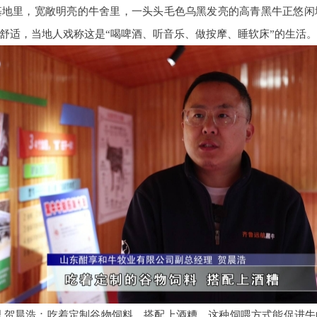
基地里，宽敞明亮的牛舍里，一头头毛色乌黑发亮的高青黑牛正悠闲
舒适，当地人戏称这是“喝啤酒、听音乐、做按摩、睡软床”的生活。
 贺晨浩：吃着定制谷物饲料，搭配上酒糟，这种饲喂方式能促进