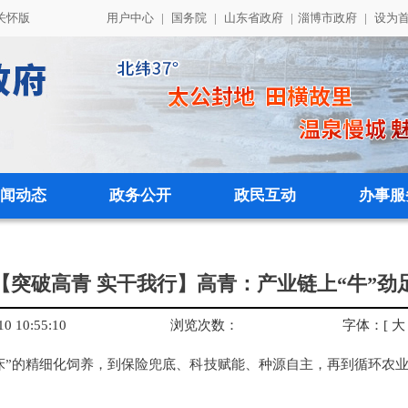
关怀版
用户中心
|
国务院
|
山东省政府
|
淄博市政府
|
设为
闻动态
政务公开
政民互动
办事服
【突破高青 实干我行】高青：产业链上“牛”劲
 10:55:10
浏览次数：
字体：
[
大
床”的精细化饲养，到保险兜底、科技赋能、种源自主，再到循环农