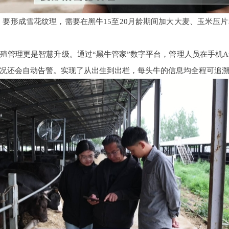
：要形成雪花纹理，需要在黑牛15至20月龄期间加大大麦、玉米压
殖管理更是智慧升级。通过“黑牛管家”数字平台，管理人员在手机A
况还会自动告警。实现了从出生到出栏，每头牛的信息均全程可追