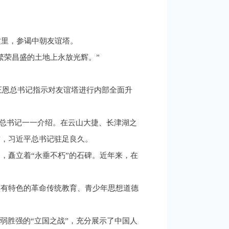
这里，参谒中朝友谊塔。
繁荣昌盛的土地上永放光辉。”
金正恩总书记指示对友谊塔进行内部全面升
平总书记一一介绍。在云山大捷、长津湖之
前，习近平总书记驻足良久。
，矗立着“永垂不朽”的石碑。近年来，在
富有特色的革命传统教育、青少年思想道德
弱胜强的“立国之战”，充分展示了中国人