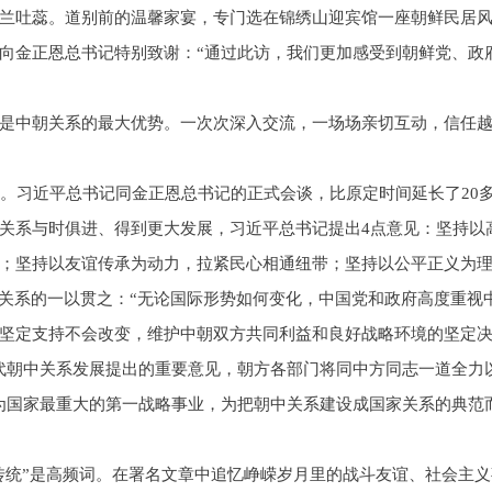
兰吐蕊。道别前的温馨家宴，专门选在锦绣山迎宾馆一座朝鲜民居
向金正恩总书记特别致谢：“通过此访，我们更加感受到朝鲜党、政
是中朝关系的最大优势。一次次深入交流，一场场亲切互动，信任
厅。习近平总书记同金正恩总书记的正式会谈，比原定时间延长了20
关系与时俱进、得到更大发展，习近平总书记提出4点意见：坚持以
；坚持以友谊传承为动力，拉紧民心相通纽带；坚持以公平正义为
朝关系的一以贯之：“无论国际形势如何变化，中国党和政府高度重视
坚定支持不会改变，维护中朝双方共同利益和良好战略环境的坚定决
代朝中关系发展提出的重要意见，朝方各部门将同中方同志一道全力
为国家最重大的第一战略事业，为把朝中关系建设成国家关系的典范
“传统”是高频词。在署名文章中追忆峥嵘岁月里的战斗友谊、社会主