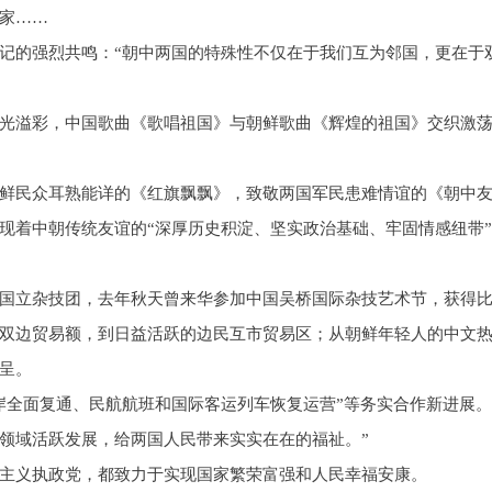
家……
记的强烈共鸣：“朝中两国的特殊性不仅在于我们互为邻国，更在于
光溢彩，中国歌曲《歌唱祖国》与朝鲜歌曲《辉煌的祖国》交织激荡
鲜民众耳熟能详的《红旗飘飘》，致敬两国军民患难情谊的《朝中
现着中朝传统友谊的“深厚历史积淀、坚实政治基础、牢固情感纽带”
国立杂技团，去年秋天曾来华参加中国吴桥国际杂技艺术节，获得
双边贸易额，到日益活跃的边民互市贸易区；从朝鲜年轻人的中文
呈。
岸全面复通、民航航班和国际客运列车恢复运营”等务实合作新进展。
领域活跃发展，给两国人民带来实实在在的福祉。”
主义执政党，都致力于实现国家繁荣富强和人民幸福安康。