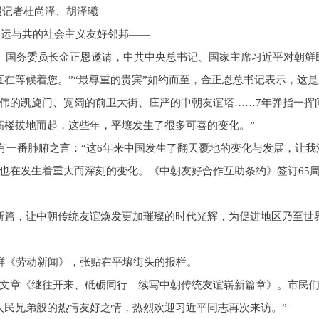
报记者杜尚泽、胡泽曦
命运与共的社会主义友好邻邦——
记、国务委员长金正恩邀请，中共中央总书记、国家主席习近平对朝
直在等候着您。”“最尊重的贵宾”如约而至，金正恩总书记表示，这是
伟的凯旋门、宽阔的前卫大街、庄严的中朝友谊塔……7年弹指一挥
高楼拔地而起，这些年，平壤发生了很多可喜的变化。”
也有一番肺腑之言：“这6年来中国发生了翻天覆地的变化与发展，让我
也在发生着重大而深刻的变化。《中朝友好合作互助条约》签订65
新篇，让中朝传统友谊焕发更加璀璨的时代光辉，为促进地区乃至世
鲜《劳动新闻》，张贴在平壤街头的报栏。
文章《继往开来、砥砺同行 续写中朝传统友谊崭新篇章》。市民
人民兄弟般的热情友好之情，热烈欢迎习近平同志再次来访。”