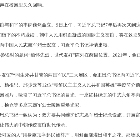
声在校园里久久回响。
谊与和平的丰碑巍然矗立。9日上午，习近平总书记7年后再次来到
们留下的不朽业绩，朝中人民用鲜血凝成的国际主义友谊，将在这块
向中国人民志愿军烈士默哀，习近平总书记神情肃穆。
年参谒时的题词“缅怀先烈，世代友好”陈列在醒目位置。2021年，
战斗友谊”“同生死共甘苦的两国军民”三大展区，金正恩总书记向习近
、杨根思、邱少云等12位“朝鲜民主主义人民共和国英雄”事迹简介
园照片，吸引了习近平总书记的目光。一座红柱绿瓦的中式六角亭内
，桧仓等多座志愿军烈士陵园重焕光彩。
恩总书记一致认为：双方要共同维护好志愿军烈士纪念设施，开展
让伟大的中朝传统友谊世代传承。
最可爱的人”用身躯顶举起民族尊严，用鲜血浇灌出和平之花。那场以