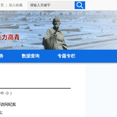
首页
|
加入收藏
务
数据查询
专题专栏
中
小
]
事访问纪实
实