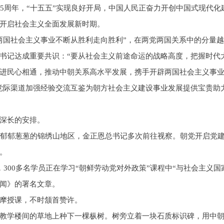
05周年，“十五五”实现良好开局，中国人民正奋力开创中国式现代化
开启社会主义全面发展新时期。
两国社会主义事业不断从胜利走向胜利”，在两党两国关系中的分量
书记达成重要共识：“要从社会主义前途命运的战略高度，把握时代
进民心相通，推动中朝关系高水平发展，携手开辟两国社会主义事业
党际渠道加强经验交流互鉴为朝方社会主义建设事业发展提供宝贵助
深长的安排。
于郁郁葱葱的锦绣山地区，金正恩总书记多次前往视察。朝党开启党
。
300多名学员正在学习“朝鲜劳动党对外政策”课程中“与社会主义
闻》的署名文章。
摩授课，不时颔首赞许。
教学楼间的草地上种下一棵枞树。树旁立着一块石质标识碑，用中朝