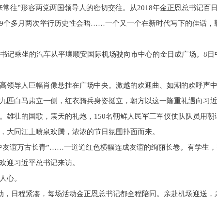
常往”形容两党两国领导人的密切交往。从2018年金正恩总书记百日
9个多月两次举行历史性会晤……一个又一个在新时代写下的佳话，
总书记乘坐的汽车从平壤顺安国际机场驶向市中心的金日成广场。8
高领导人巨幅肖像悬挂在广场中央。激越的欢迎曲、如潮的欢呼声
九匹白马肃立一侧，红衣骑兵身姿挺立，朝方以这一隆重礼遇向习
。雄壮的国歌，震天的礼炮，150名朝鲜人民军三军仪仗队队员用朝
，大同江上喷泉欢腾，浓浓的节日氛围扑面而来。
朝中友谊万古长青”……一道道红色横幅连成友谊的绚丽长卷。有学生
欢迎习近平总书记来访。
人心。
活动，日程紧凑，每场活动金正恩总书记都全程陪同。亲赴机场迎送