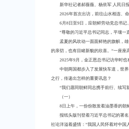
新华社记者郝薇薇、杨依军 人民日
2026年首次出访，前往山水相连、
6月8日至9日，应朝鲜劳动党总书
“尊敬的习近平总书记同志，平壤一
孟夏的风吹动一面面鲜艳的旗帜，雄
的亲切，也有目睹新貌的欣喜。“一座座
2025年9月，金正恩总书记访华时
中朝两国都步入了发展快车道，世界
之行，传递出怎样的重要讯息？
“我们愿同朝鲜同志携手前行、续写
（一）
8日上午，一份份散发着油墨香的朝
报纸头版刊登着习近平总书记的署名
社论洋溢着盛情：“我国人民怀着对中国