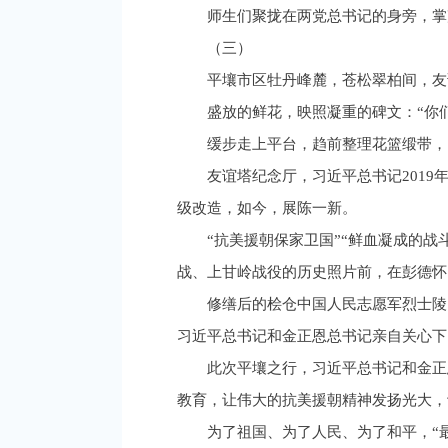
师生们聚拢在两党总书记的身旁，掌
（三）
平壤市区牡丹峰麓，苍松翠柏间，友
盛放的鲜花，映照凝重的碑文：“你
缓步走上平台，趋前整理花篮缎带，
友谊塔纪念厅，习近平总书记2019
级改造，如今，展陈一新。
“抗美援朝保家卫国”“鲜血凝成的
战、上甘岭战役的历史照片前，在彭德怀
修缮后的桧仓中国人民志愿军烈士陵
习近平总书记和金正恩总书记亲自关心下
此次平壤之行，习近平总书记和金正
教育，让伟大的抗美援朝精神发扬光大，
为了祖国、为了人民、为了和平，“