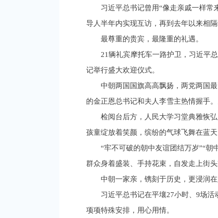
习近平总书记曾用“像走亲戚一样常来
导人半年内实现互访，再到去年以来相隔
最尊重的贵宾，最隆重的礼遇。
21辆礼宾摩托车一路护卫，习近平
记举行盛大欢迎仪式。
中朝两国国旗高高飘扬，两党两国最
的金正恩总书记和夫人李雪主热情握手。
检阅台后方，人民大学习堂典雅恢弘
孩童绽放着笑颜，缤纷的气球飞舞在蓝天
“牢不可破的朝中友谊团结万岁”“
群众身着盛装、手持花束，自发走上街头
中朝一家亲，镌刻于历史，更浸润在
习近平总书记在平壤27小时、9场
项项特殊安排，用心用情。