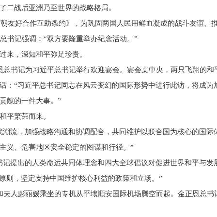
了二战后亚洲乃至世界的战略格局。
《中朝友好合作互助条约》，为巩固两国人民用鲜血凝成的战斗友谊、
总书记强调：“双方要隆重举办纪念活动。”
过来，深知和平弥足珍贵。
恩总书记为习近平总书记举行欢迎宴会。宴会桌中央，两只飞翔的和
话：“习近平总书记同志在风云变幻的国际形势中进行此访，将成为
贡献的一件大事。”
和平繁荣而来。
代潮流，加强战略沟通和协调配合，共同维护以联合国为核心的国际
主义、危害地区安全稳定的图谋和行径。”
书记提出的人类命运共同体理念和四大全球倡议对促进世界和平与发
国原则，坚定支持中国维护核心利益的政策和立场。”
和夫人彭丽媛乘坐的专机从平壤顺安国际机场腾空而起。金正恩总书