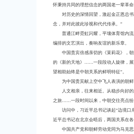
怀秉持共同的理想信念的两国老一辈革命
对历史的深情回望，激起金正恩总书
念，并对此彼此珍视和代代传承。”
普通江畔霓虹闪耀，平壤体育馆内流
编排的文艺演出，奏响友谊的新乐章。
中国贵宾倍感亲切的《茉莉花》，朝
的《新的天地》……一段段动人旋律，展
望相助始终是中朝关系的鲜明特征”。
为中国贵宾献上空中飞人表演的朝鲜
人文相亲，往来相近。从稳步向好的
之旅……一段时间以来，中朝交往亮点纷
访问中，习近平总书记谈起“边境口
近平总书记在北京会晤后，两国关系在各
中国共产党和朝鲜劳动党同为马克思