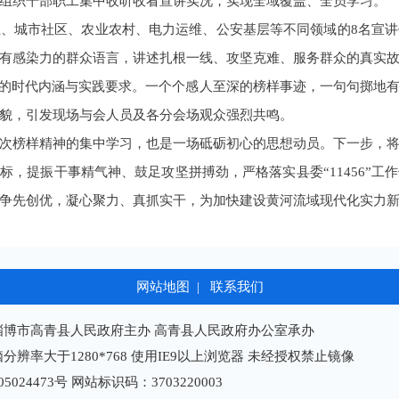
组织干部职工集中收听收看宣讲实况，实现全域覆盖、全员学习。
、城市社区、农业农村、电力运维、公安基层等不同领域的8名宣
有感染力的群众语言，讲述扎根一线、攻坚克难、服务群众的真实
神的时代内涵与实践要求。一个个感人至深的榜样事迹，一句句掷地
貌，引发现场与会人员及各分会场观众强烈共鸣。
次榜样精神的集中学习，也是一场砥砺初心的思想动员。下一步，
标，提振干事精气神、鼓足攻坚拼搏劲，严格落实县委“11456”
争先创优，凝心聚力、真抓实干，为加快建设黄河流域现代化实力
网站地图
|
联系我们
淄博市高青县人民政府主办 高青县人民政府办公室承办
分辨率大于1280*768 使用IE9以上浏览器 未经授权禁止镜像
05024473号
网站标识码：3703220003