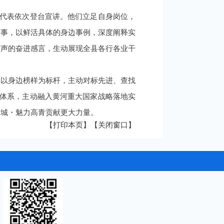
讲代表依次登台宣讲。他们立足自身岗位，
故事，以鲜活具体的身边事例，深度阐释实
有声的奋进感言，生动展现全县各行各业干
将以身边榜样为标杆，主动对标先进、查找
工作体系，主动融入黄河重大国家战略落地实
新城・魅力高青贡献更大力量。
【打印本页】
【关闭窗口】