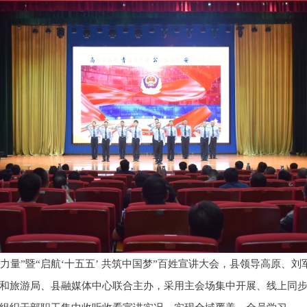
实力量”暨“启航‘十五五’ 共筑中国梦”百姓宣讲大会，县领导高原、
和旅游局、县融媒体中心联合主办，采用主会场集中开展、线上同