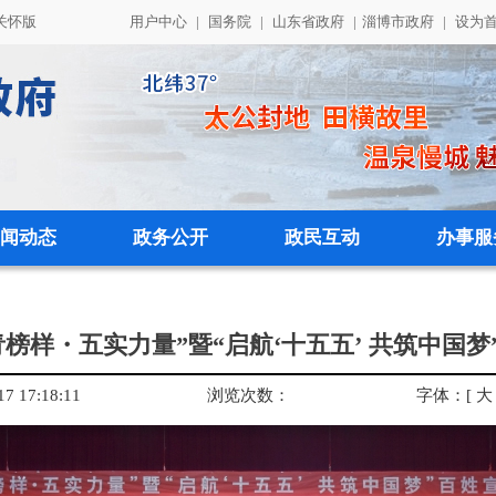
关怀版
用户中心
|
国务院
|
山东省政府
|
淄博市政府
|
设为
闻动态
政务公开
政民互动
办事服
榜样・五实力量”暨“启航‘十五五’ 共筑中国
 17:18:11
浏览次数：
字体：
[
大