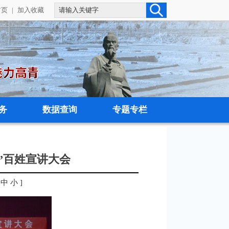
首页
|
加入收藏
务
数据查询
专题专栏
梦”百姓宣讲大会
中
小
]