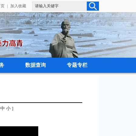
首页
|
加入收藏
务
数据查询
专题专栏
中
小
]