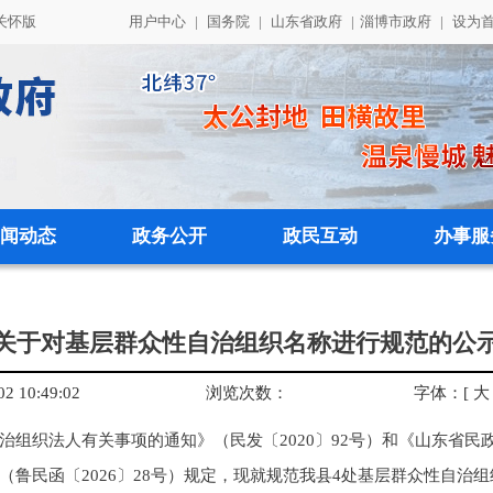
关怀版
用户中心
|
国务院
|
山东省政府
|
淄博市政府
|
设为
闻动态
政务公开
政民互动
办事服
关于对基层群众性自治组织名称进行规范的公
 10:49:02
浏览次数：
字体：
[
大
治组织法人有关事项的通知》（民发〔2020〕92号）和《山东省
鲁民函〔2026〕28号）规定，现就规范我县4处基层群众性自治