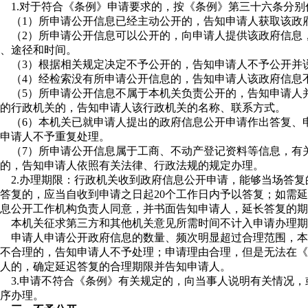
1.对于符合《条例》申请要求的，按《条例》第三十六条分别
（1）所申请公开信息已经主动公开的，告知申请人获取该政
（2）所申请公开信息可以公开的，向申请人提供该政府信息
、途径和时间。
（3）根据相关规定决定不予公开的，告知申请人不予公开并
（4）经检索没有所申请公开信息的，告知申请人该政府信息
（5）所申请公开信息不属于本机关负责公开的，告知申请人
的行政机关的，告知申请人该行政机关的名称、联系方式。
（6）本机关已就申请人提出的政府信息公开申请作出答复、
申请人不予重复处理。
（7）所申请公开信息属于工商、不动产登记资料等信息，有
的，告知申请人依照有关法律、行政法规的规定办理。
2.办理期限：行政机关收到政府信息公开申请，能够当场答
答复的，应当自收到申请之日起20个工作日内予以答复；如需
息公开工作机构负责人同意，并书面告知申请人，延长答复的期
本机关征求第三方和其他机关意见所需时间不计入申请办理期
申请人申请公开政府信息的数量、频次明显超过合理范围，本
不合理的，告知申请人不予处理；申请理由合理，但是无法在《
人的，确定延迟答复的合理期限并告知申请人。
3.申请不符合《条例》有关规定的，向当事人说明有关情况
序办理。