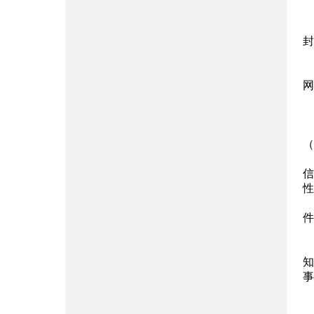
封
网
（
信
性
件
知
事