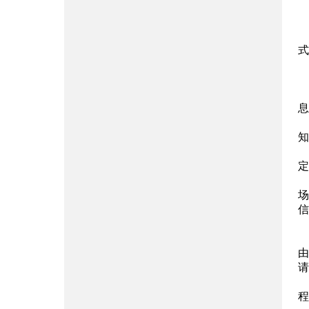
式
息
知
定
场
信
由
请
程