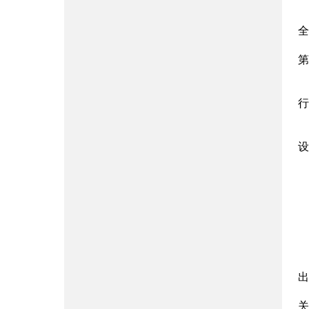
全
第
行
设
出
关