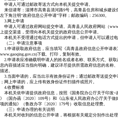
申请人可通过邮政寄送方式向本机关提交申请。
来信请寄：淄博市高青县清河路9号，高青县住房和城乡建设
左下角注明“政府信息公开申请”字样；邮政编码：256300。
3.网上申请
申请人可通过政府网站提交申请。高青县人民政府网站（www.gaoq
上提交渠道，受理向本机关提交的政府信息公开申请。
本机关不受理通过电话方式提出的申请，但申请人可以通过电
（二）申请注意事项
1.申请获取政府信息，应当填写《高青县政府信息公开申请
www.gaoqing.gov.cn)下载、打印，复制有效。
2.申请表应准确载明申请人的姓名或者名称、联系方式、获
息内容描述应当指向明确，建议详尽提供所需政府信息的名称、
描述。
3.当面申请的，应当出示有效身份证件；通过邮政寄送提交
；网上申请的，应上传有效身份证件扫描件或照片。
4.收费标准
本机关依申请提供政府信息，按照《国务院办公厅关于印发<
》（国办函〔2020〕109号）和《山东省人民政府办公厅关于
项的通知》（鲁政办字〔2020〕179号）收取信息处理费。
（三）申请办理的有关说明
本机关对收到的信息公开申请，将根据有关规定分别作出处理