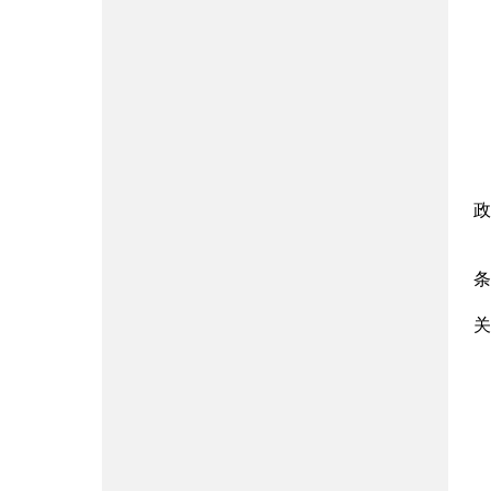
政
条
关