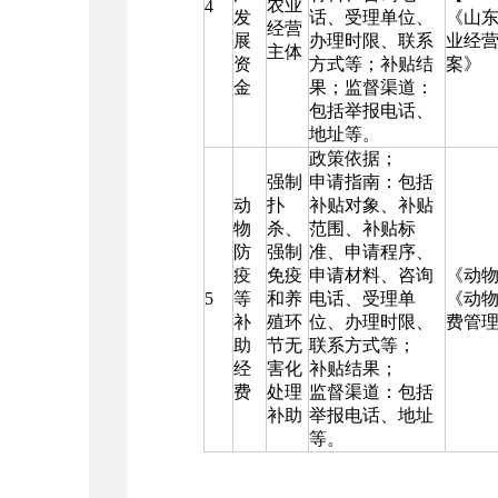
农业
4
发
话、受理单位、
《山
经营
展
办理时限、联系
业经
主体
资
方式等；补贴结
案》
金
果；监督渠道：
包括举报电话、
地址等。
政策依据；
强制
申请指南：包括
动
扑
补贴对象、补贴
物
杀、
范围、补贴标
防
强制
准、申请程序、
疫
免疫
申请材料、咨询
《动
5
等
和养
电话、受理单
《动
补
殖环
位、办理时限、
费管
助
节无
联系方式等；
经
害化
补贴结果；
费
处理
监督渠道：包括
补助
举报电话、地址
等。