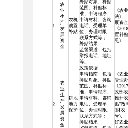
补贴对象、补贴
农
范围、补贴标
业
《农
准、申请程序、
生
法》
农机
申请材料、咨询
产
展资
1
购置
电话、受理单
发
《201
补贴
位、办理时限、
展
置补
联系方式等；
资
见》
补贴结果；
金
监督渠道：包括
举报电话、地址
等。
政策依据；
申请指南：包括
《农
补贴对象、补贴
管理办
农
范围、补贴标
〔201
业
准、申请程序、
政部
生
耕地
申请材料、咨询
推开农
产
2
地力
电话、受理单
贴”改
发
保护
位、办理时限、
(财农〔
展
联系方式等；
号)、
资
补贴结果；
好农
金
监督渠道：包括
工作