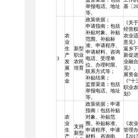
举报电话、地址
基〔2
等。
政策依据；
《关
申请指南：包括
经营
补贴对象、补贴
农
农业
范围、补贴标
业
意见
准、申请程序、
生
新型
返乡
申请材料、咨询
产
职业
新促
3
电话、受理单
发
农民
业融
位、办理时限、
展
培育
见》
联系方式等；
资
展资
补贴结果；
金
《“十
监督渠道：包括
职业
举报电话、地址
划》
等。
政策依据；申请
指南：包括补贴
农
对象、补贴范
业
围、补贴标准、
《农
支持
生
申请程序、申请
管理
新型
产
材料、咨询电
【201