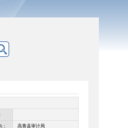
：
高青县审计局
构：