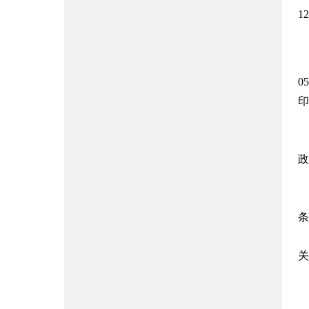
1
0
印
政
条
关