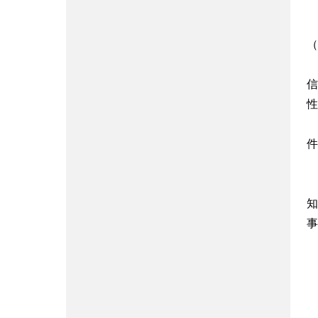
（
信
性
件
知
事