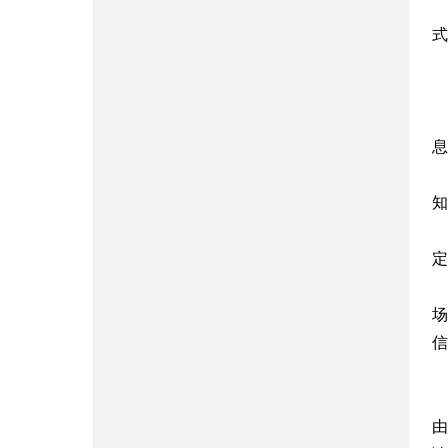
式
息
知
定
场
信
由