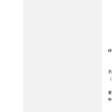
样
关
（h
要
申