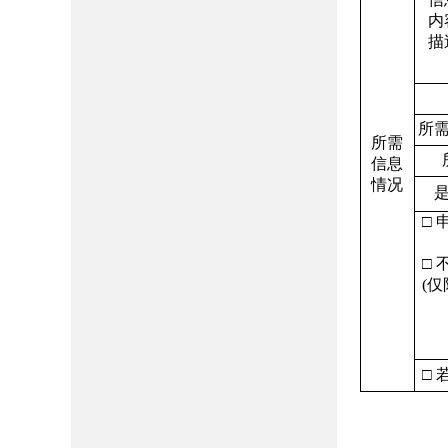
内
描
所
所需
信息
情况
□ 
□ 
(
仅
□