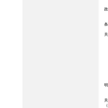
政
条
关
明
关
（h