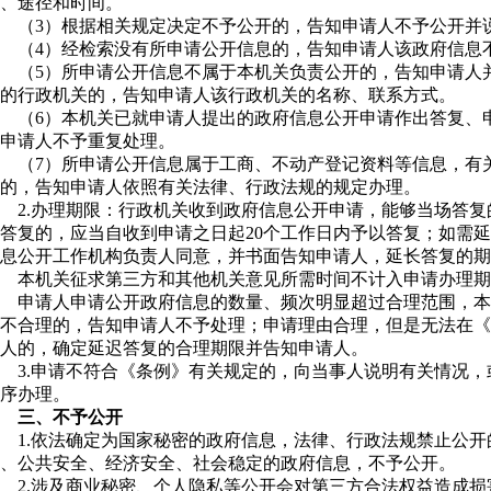
、途径和时间。
（3）根据相关规定决定不予公开的，告知申请人不予公开并
（4）经检索没有所申请公开信息的，告知申请人该政府信息
（5）所申请公开信息不属于本机关负责公开的，告知申请人
的行政机关的，告知申请人该行政机关的名称、联系方式。
（6）本机关已就申请人提出的政府信息公开申请作出答复、
申请人不予重复处理。
（7）所申请公开信息属于工商、不动产登记资料等信息，有
的，告知申请人依照有关法律、行政法规的规定办理。
2.办理期限：行政机关收到政府信息公开申请，能够当场答
答复的，应当自收到申请之日起20个工作日内予以答复；如需
息公开工作机构负责人同意，并书面告知申请人，延长答复的期
本机关征求第三方和其他机关意见所需时间不计入申请办理期
申请人申请公开政府信息的数量、频次明显超过合理范围，本
不合理的，告知申请人不予处理；申请理由合理，但是无法在《
人的，确定延迟答复的合理期限并告知申请人。
3.申请不符合《条例》有关规定的，向当事人说明有关情况
序办理。
三、不予公开
1.依法确定为国家秘密的政府信息，法律、行政法规禁止公
、公共安全、经济安全、社会稳定的政府信息，不予公开。
2.涉及商业秘密、个人隐私等公开会对第三方合法权益造成