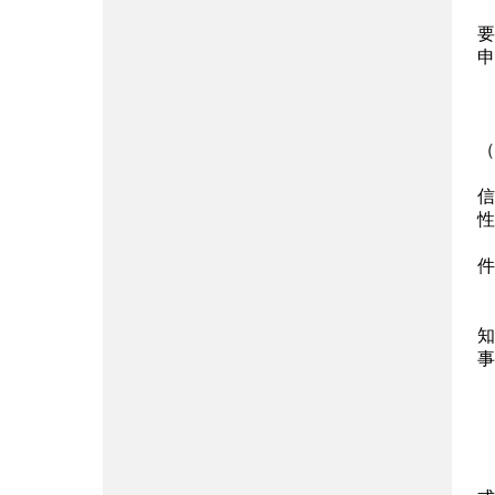
要
申
（
信
性
件
知
事