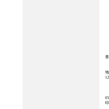
查
地
1
0
印