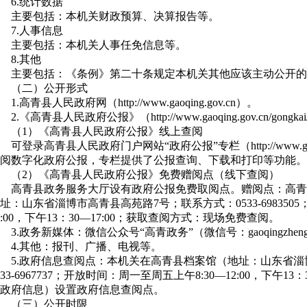
6.统计数据
主要包括：本机关财政预算、决算报告等。
7.人事信息
主要包括：本机关人事任免信息等。
8.其他
主要包括：《条例》第二十条规定本机关其他应该主动公开的
（二）公开形式
1.高青县人民政府网（http://www.gaoqing.gov.cn）。
2.《高青县人民政府公报》（http://www.gaoqing.gov.cn/gongkai/
（1）《高青县人民政府公报》线上查阅
可登录高青县人民政府门户网站“政府公报”专栏（http://www.gaoqing.go
阅数字化政府公报，专栏提供了公报查询、下载和打印等功能。
（2）《高青县人民政府公报》免费赠阅点（线下查阅）
高青县政务服务大厅设有政府公报免费取阅点。赠阅点：高青
址：山东省淄博市高青县高苑路7号；联系方式：0533-698350
2:00，下午13：30—17:00；获取查阅方式：现场免费查阅。
3.政务新媒体：微信公众号“高青政务”（微信号：gaoqingzheng
4.其他：报刊、广播、电视等。
5.政府信息查阅点：本机关在高青县档案馆（地址：山东省淄
533-6967737；开放时间：周一至周五上午8:30—12:00，下午1
政府信息）设置政府信息查阅点。
（三）公开时限