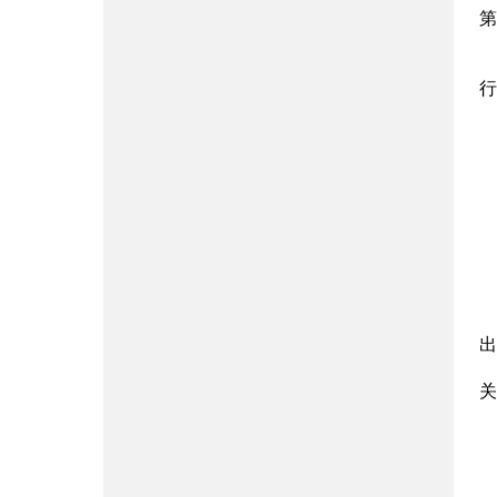
第
行
出
关