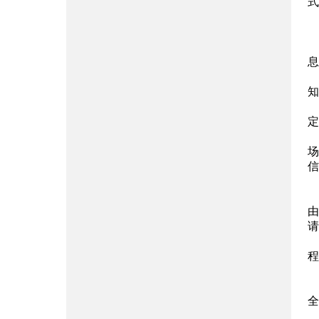
式
息
知
定
场
信
由
请
程
全