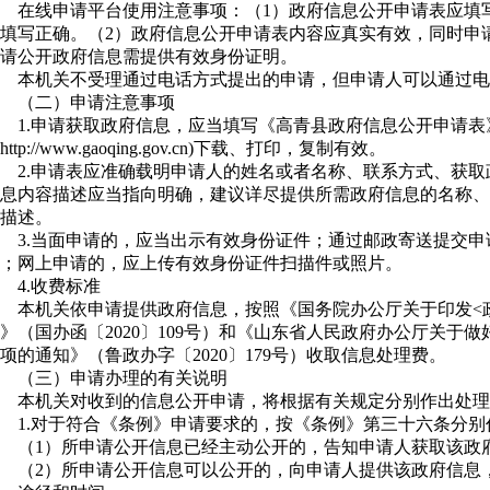
在线申请平台使用注意事项：（1）政府信息公开申请表应填
填写正确。（2）政府信息公开申请表内容应真实有效，同时申
请公开政府信息需提供有效身份证明。
本机关不受理通过电话方式提出的申请，但申请人可以通过电
（二）申请注意事项
1.申请获取政府信息，应当填写《高青县政府信息公开申请
http://www.gaoqing.gov.cn)下载、打印，复制有效。
2.申请表应准确载明申请人的姓名或者名称、联系方式、获
息内容描述应当指向明确，建议详尽提供所需政府信息的名称、
描述。
3.当面申请的，应当出示有效身份证件；通过邮政寄送提交
；网上申请的，应上传有效身份证件扫描件或照片。
4.收费标准
本机关依申请提供政府信息，按照《国务院办公厅关于印发<
》（国办函〔2020〕109号）和《山东省人民政府办公厅关于
项的通知》（鲁政办字〔2020〕179号）收取信息处理费。
（三）申请办理的有关说明
本机关对收到的信息公开申请，将根据有关规定分别作出处理
1.对于符合《条例》申请要求的，按《条例》第三十六条分别
（1）所申请公开信息已经主动公开的，告知申请人获取该政
（2）所申请公开信息可以公开的，向申请人提供该政府信息