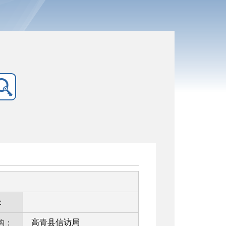
：
高青县信访局
构：