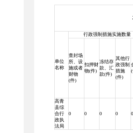
行政强制措施实施数量
查封场
其他行
单位
所、设
冻结存
扣押财
政强制
名称
施或者
款、汇
物(件)
措施
财物
款(件)
(件)
(件)
高青
县综
合行
0
0
0
0
政执
法局