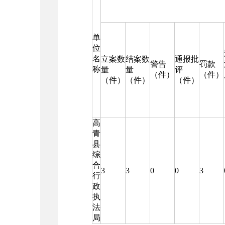
单
位
名
立案数
结案数
通报批
警告
罚款
称
量
量
评
（件）
（件）
（件）
（件）
（件）
高
青
县
综
合
3
3
0
0
3
行
政
执
法
局