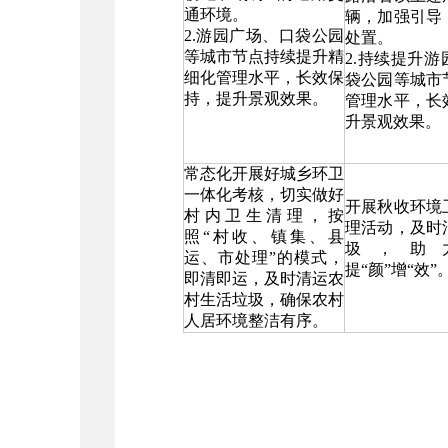
通环境。
辆，加强引导
2.游园广场、口袋公园
处置。
等城市节点持续提升精
2.持续提升
细化管理水平，长效保
袋公园等城市
持，提升景观效果。
管理水平，长
升景观效果。
常态化开展好城乡环卫
一体化考核，切实做好
开展秋收环境
村内卫生清理，按
理活动，及时
照“村收、镇集、县
圾，助
运、市处理”的模式，
提“颜”增“效”
即清即运，及时清运农
村生活垃圾，确保农村
人居环境整洁有序。