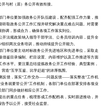
公开与村（居）务公开有效衔接。
部门单位要加强政务公开队伍建设，配齐配强工作力量，推
期听取政务公开工作汇报并研究解决重点难点问题。对需要
强协调，形成合力，确保各项工作落实到位。
公开法规政策纳入领导干部学法、公务员培训内容，提升全
少组织两次业务培训，推动持续提升公开能力。
部门单位要主动对标政务公开先进地区和先进单位，采取走
极借鉴目录编制、栏目设置、内容维护以及工作推进等方面
工作水平。要注重总结提炼政务公开工作经验、典型案例，
，营造
“
互学互鉴、比学赶超
”
的浓厚氛围。
测反馈，落实
“
工作交办
——
问题反馈
——
落实整改
”
工作机
管业务就要管公开
”
工作机制，各部门单位在部署安排各项业
关部门同步做好相应公开工作。
提出的重点任务，梳理形成工作配档表，实时跟进推动，并
报告予以公开，接受社会监督。