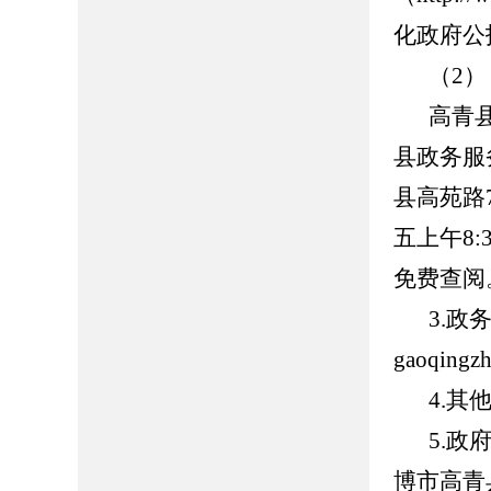
化政府公
（
2
）
高青
县政务服
县高苑路
五上午
8:
免费查阅
3.
政务
gaoqingz
4.
其
5.
政
博市高青