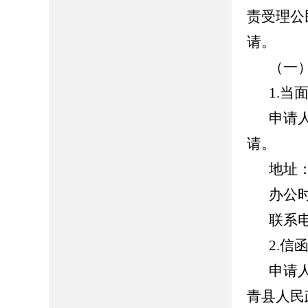
责受理公
请。
（一
1.
当
申请
请。
地址
办公
联系
2.
信
申请
青县人民