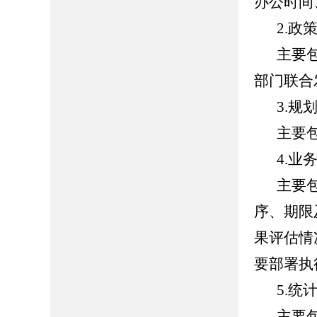
办公时间
2.
政
主要
部门联合
3.
规
主要
4.
业
主要
序、期限
果评估情
要部署执
5.
统
主要