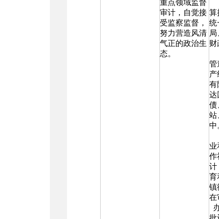
重点领域监督
审计，自觉接
算
受监察监督，
统
努力营造风清
局
气正的政治生
财
态。
管
产
有
达
债
站
中
业
作
计
育
镇
在
办
批