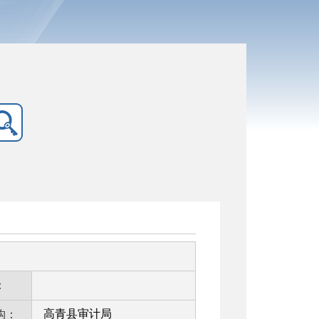
：
高青县审计局
构：