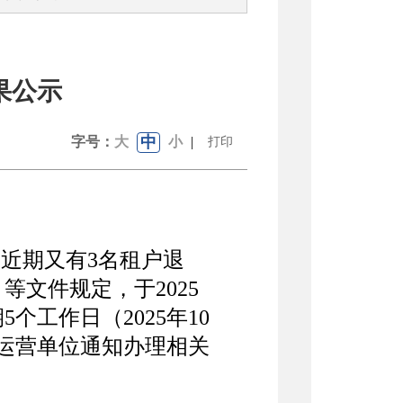
果公示
中
字号：
大
小
|
打印
，近期又有3名租户退
文件规定，于2025
个工作日（2025年10
由运营单位通知办理相关