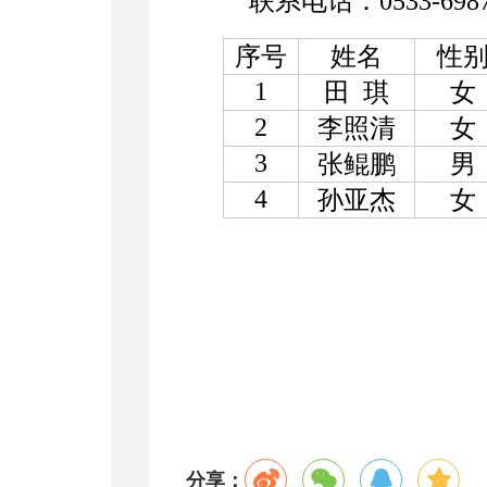
联系电话：0533-6987
序号
姓名
性
1
田 琪
女
2
李照清
女
3
张鲲鹏
男
4
孙亚杰
女
分享：