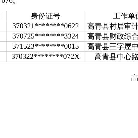
076。
别
身份证号
工作单
370321********0622
高青县村居审
370725********3324
高青县财政综
371523********0015
高青县王字屋
370322********072X
高青县中心