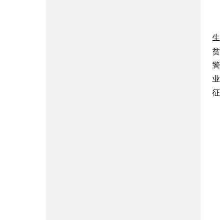
生
贫
警
业
征