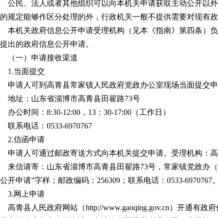
公民、法人或者其他组织可以向本机关申请获取主动公开以外
的规定能够作区分处理的外，行政机关一般不提供需要对现有政
本机关政府信息公开申请受理机构（见本《指南》第四条）负
提出的政府信息公开申请。
（一）申请接收渠道
1.
当面提交
申请人可到高青县常家镇人民政府党政办公室现场当面提交申
地址：山东省淄博市高青县田翟路
73
号
办公时间：
8:30-12:00
，
13
：
30-17:00
（工作日）
联系电话：
0533-6970767
2.
信函申请
申请人可通过邮政寄送方式向本机关提交申请。受理机构：高
来信请寄：山东省淄博市高青县田翟路
73
号，常家镇党政办（
公开申请
”
字样；邮政编码：
256309
；联系电话：
0533-6970767
3.
网上申请
高青县人民政府网站（
http://www.gaoqing.gov.cn
）开通有政府