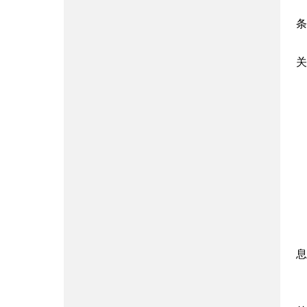
条
关
息