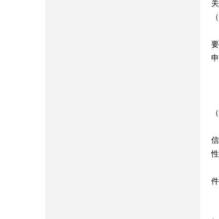
关
（
要
申
（
信
性
件