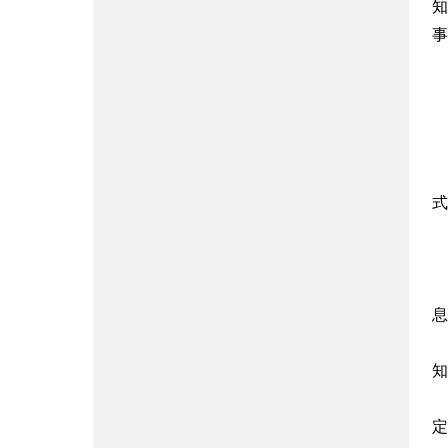
知
事
式
息
知
定