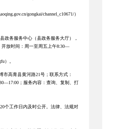
gaoqing.gov.cn/gongkai/channel_c10671/
）
县政务服务中心（县政务服务大厅），
；开放时间：周一至周五上午
8:30
—
fu）。
博市高青县黄河路
21
号；联系方式：
30
—
17:00
；服务内容：查询、复制、打
20
个工作日内及时公开。法律、法规对