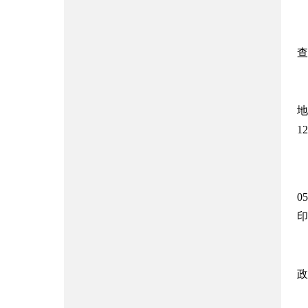
查
地
12
05
印
政