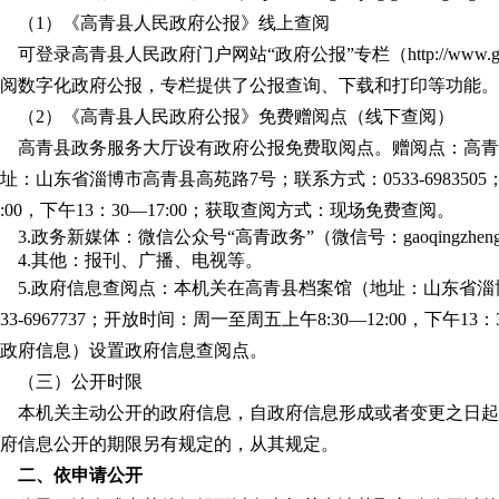
（
1
）《高青县人民政府公报》线上查阅
可登录高青县人民政府门户网站“政府公报”专栏（
http://www.
阅数字化政府公报，专栏提供了公报查询、下载和打印等功能。
（
2
）《高青县人民政府公报》免费赠阅点（线下查阅）
高青县政务服务大厅设有政府公报免费取阅点。赠阅点：高青
址：山东省淄博市高青县高苑路
7
号；联系方式：
0533-6983505
:00
，下午
13
：
30
—
17:00
；获取查阅方式：现场免费查阅。
3.政务新媒体：微信公众号“高青政务”（微信号：gaoqingzheng
4.其他：报刊、广播、电视等。
5.
政府信息查阅点：本机关在高青县档案馆（地址：山东省淄
33-6967737
；开放时间：周一至周五上午
8:30
—
12:00
，下午
13
：
政府信息）设置政府信息查阅点。
（三）公开时限
本机关主动公开的政府信息，自政府信息形成或者变更之日起
府信息公开的期限另有规定的，从其规定。
二、依申请公开