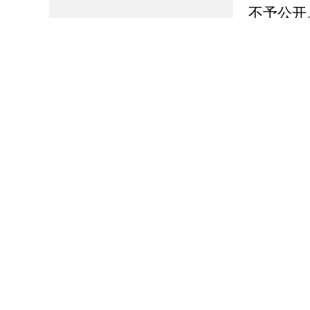
不予公开
定。
四、
高青
为：高青
办公
邮政编
办公时间
联系电话
传真：0
电子邮
用，不接
五、
公民
府信息记