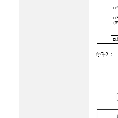
□
□ 
(
□
附件2：