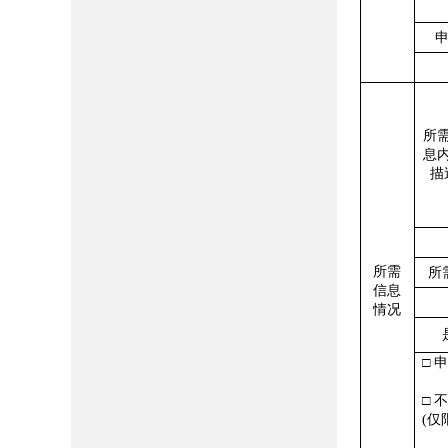
所
息
描
所需
所
信息
情况
□ 
□ 不
(仅