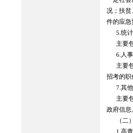
况；扶贫
件的应急
5.统
主要
6.人
主要
招考的职
7.其
主要
政府信息
（二
1.高青