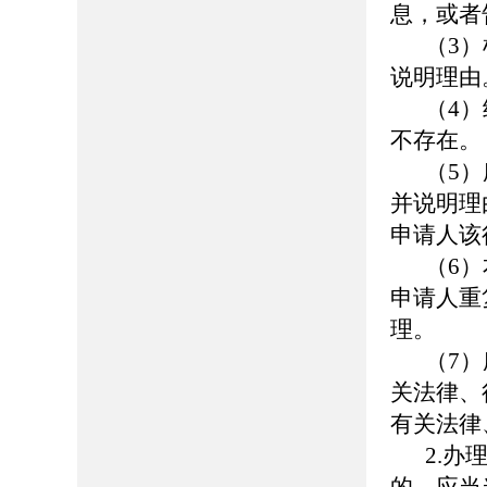
息，或者
（
3
）
说明理由
（
4
）
不存在。
（
5
）
并说明理
申请人该
（
6
）
申请人重
理。
（
7
）
关法律、
有关法律
2.
办