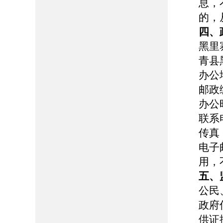
息，
的，
四、
黑里
青县
办公
邮政编
办公时
联系电
传真：
电子邮
用，
五、
公民
政府
供证