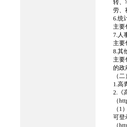
转、
劳、
6.
主要
7.
主要
8.其
主要
的政
（二
1.高
2.
（htt
（1
可登
（htt