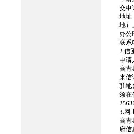
交申
地址
地）
办公时
联系电
2.
申请
高青
来信
驻地
须在
256
3.
高青县
府信