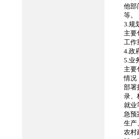
他部
等。
3.
主要
工作
4.
5.
主要
情况
部署
录、
就业
急预
生产
农村