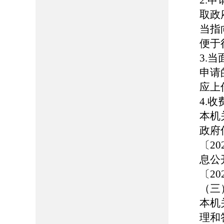
2.
取政
当指
便于
3.
申请
应上
4.
本机
政府
〔2
息公
〔2
（三
本机
理和