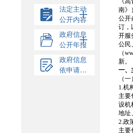
《高
法定主动
南》
公开
公开内容
订，
政府信息
开服
公民
公开年报
（ww
政府信息
新。
依申请公开
一、
（一
1.
主要
设机
地址
2.
主要