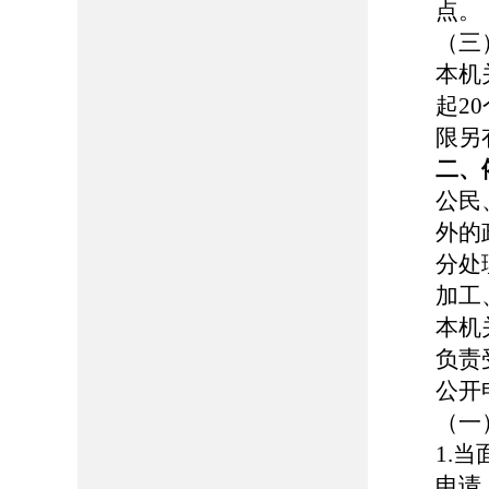
点。
（三
本机
起2
限另
二、
公民
外的
分处
加工
本机
负责
公开
（一
1.
申请