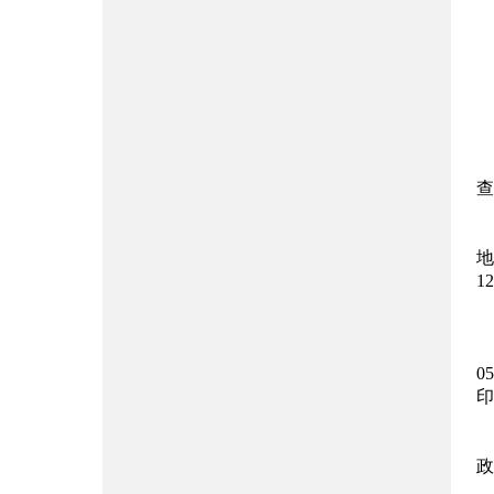
查
地
1
0
印
政