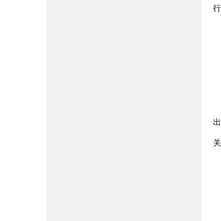
行
出
关