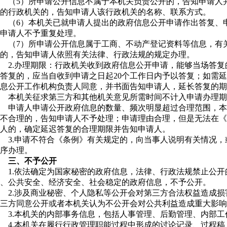
（5）所申请公开信息不属于本机关负责公开的，告知申请人
的行政机关的，告知申请人该行政机关的名称、联系方式。
（6）本机关已就申请人提出的政府信息公开申请作出答复、
申请人不予重复处理。
（7）所申请公开信息属于工商、不动产登记资料等信息，有
的，告知申请人依照有关法律、行政法规的规定办理。
2.办理期限：行政机关收到政府信息公开申请，能够当场答
答复的，应当自收到申请之日起20个工作日内予以答复；如需
息公开工作机构负责人同意，并书面告知申请人，延长答复的期
本机关征求第三方和其他机关意见所需时间不计入申请办理期
申请人申请公开政府信息的数量、频次明显超过合理范围，本
不合理的，告知申请人不予处理；申请理由合理，但是无法在《
人的，确定延迟答复的合理期限并告知申请人。
3.申请不符合《条例》有关规定的，向当事人说明有关情况
序办理。
三、不予公开
1.依法确定为国家秘密的政府信息，法律、行政法规禁止公
、公共安全、经济安全、社会稳定的政府信息，不予公开。
2.涉及商业秘密、个人隐私等公开会对第三方合法权益造成
三方同意公开或者本机关认为不公开会对公共利益造成重大影响
3.本机关的内部事务信息，包括人事管理、后勤管理、内部
4.本机关在履行行政管理职能过程中形成的讨论记录、过程