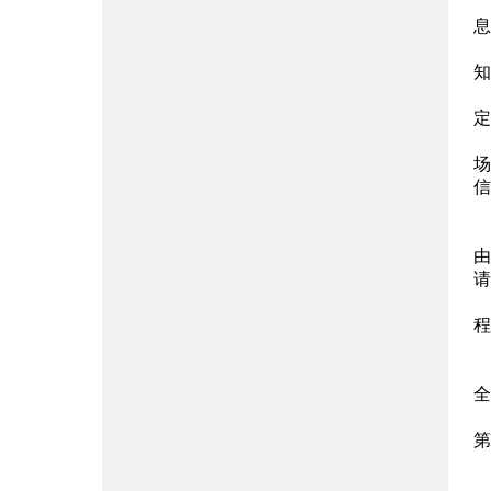
息
知
定
场
信
由
请
程
全
第