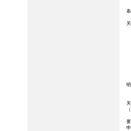
条
关
明
关
（h
要
申