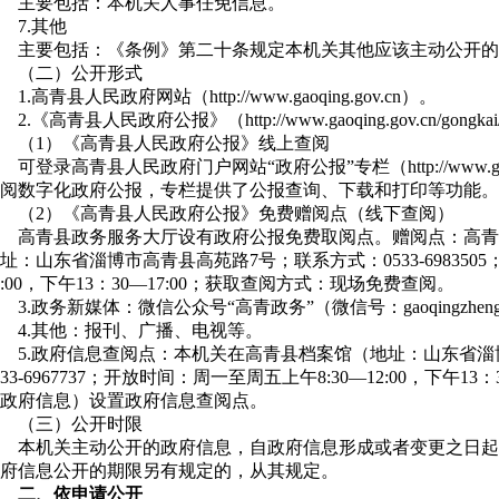
主要包括：本机关人事任免信息。
7.其他
主要包括：《条例》第二十条规定本机关其他应该主动公开的
（二）公开形式
1.高青县人民政府网站（http://www.gaoqing.gov.cn）。
2.《高青县人民政府公报》（http://www.gaoqing.gov.cn/gongkai/c
（1）《高青县人民政府公报》线上查阅
可登录高青县人民政府门户网站“政府公报”专栏（http://www.gaoqing.go
阅数字化政府公报，专栏提供了公报查询、下载和打印等功能。
（2）《高青县人民政府公报》免费赠阅点（线下查阅）
高青县政务服务大厅设有政府公报免费取阅点。赠阅点：高青
址：山东省淄博市高青县高苑路7号；联系方式：0533-698350
2:00，下午13：30—17:00；获取查阅方式：现场免费查阅。
3.政务新媒体：微信公众号“高青政务”（微信号：gaoqingzheng
4.其他：报刊、广播、电视等。
5.政府信息查阅点：本机关在高青县档案馆（地址：山东省淄
533-6967737；开放时间：周一至周五上午8:30—12:00，下午1
政府信息）设置政府信息查阅点。
（三）公开时限
本机关主动公开的政府信息，自政府信息形成或者变更之日起
府信息公开的期限另有规定的，从其规定。
二、依申请公开