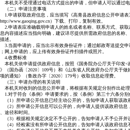
本机关不受理通过电话方式提出的申请，但申请人可以通过电
（二）申请注意事项
1.申请获取政府信息，应当填写《高青县政府信息公开申请
http://www.gaoqing.gov.cn）下载、打印，复制有效。
2.申请表应准确载明申请人的姓名或者名称、联系方式、获
息内容描述应当指向明确，建议详尽提供所需政府信息的名称、
描述。
3.当面申请的，应当出示有效身份证件；通过邮政寄送提交
；网上申请的，应上传有效身份证件扫描件或照片。
4.收费标准
本机关依申请提供政府信息，按照《国务院办公厅关于印发<
》（国办函〔2020〕109号）和《山东省人民政府办公厅关于
项的通知》（鲁政办字〔2020〕179号）收取信息处理费。
（三）申请办理的有关说明
本机关对收到的信息公开申请，将根据有关规定分别作出处理
1.对于符合《条例》申请要求的，按《条例》第三十六条分别
（1）所申请公开信息已经主动公开的，告知申请人获取该政
（2）所申请公开信息可以公开的，向申请人提供该政府信息
、途径和时间。
（3）根据相关规定决定不予公开的，告知申请人不予公开并
（4）经检索没有所申请公开信息的，告知申请人该政府信息