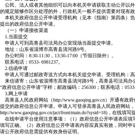
公民、法人或者其他组织可以向本机关申请获取主动公开以外
的规定能够作区分处理的外，行政机关一般不提供需要对现有政
本机关政府信息公开申请受理机构（见本《指南》第四条）负
提出的政府信息公开申请。
（一）申请接收渠道
1.当面提交
申请人可到高青县司法局办公室现场当面提交申请。
地址：山东省淄博市高青县清河路9号。
办公时间：8:30-11:30，13:30-17:00（节假日除外）。
联系电话：0533- 6981237。
2.信函申请
申请人可通过邮政寄送方式向本机关提交申请。受理机构：高
来信请寄：山东省淄博市高青县清河路9号，高青县司法局办
“政府信息公开申请”字样；邮政编码：256300；联系电话：0533-6
3.网上申请
高青县人民政府网站（http://www.gaoqing.gov.cn
提交的政府信息公开申请。申请人可登录高青县人民政府网站，
ttp://www.gaoqing.gov.cn/jact/front/main.do?sysid=18)，
在线申请平台使用注意事项：（1）政府信息公开申请表应填
填写正确。（2）政府信息公开申请表内容应真实有效，同时申
请公开政府信息需提供有效身份证明。