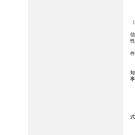
（
信
性
件
知
事
式