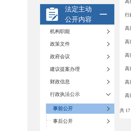
高
法定主动
行
公开内容
高
机构职能
高
政策文件
高
政府会议
高
建议提案办理
财政信息
高
行政执法公示
高
事前公开
共 17
事后公开