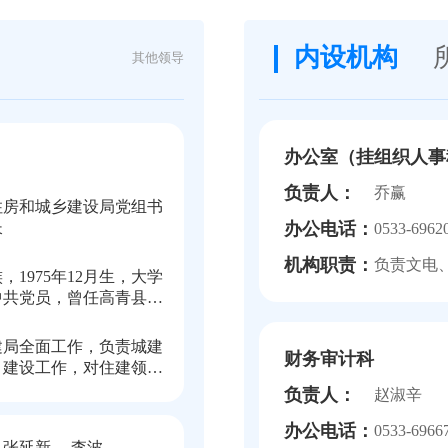
内设机构
其他领导
办公室（挂组织人事
负责人：
乔赢
住房和城乡建设局党组书
办公电话：
长
0533-6962
机构职责：
负责文电
，1975年12月生，大学
中共党员，曾任高青县委
干部综合科科长、组织科
高青县委组织员办公室副
建局全面工作，负责城建
财务审计科
高青县纪委常委、组织部
目建设工作，对住建领域
高青县芦湖街道党工委副
生产全面工作负总责。
负责人：
赵淑辛
街道办事处主任、党工委
高青县人民政府办公室党
办公电话：
0533-6966
、主任等职。
张延新
李波