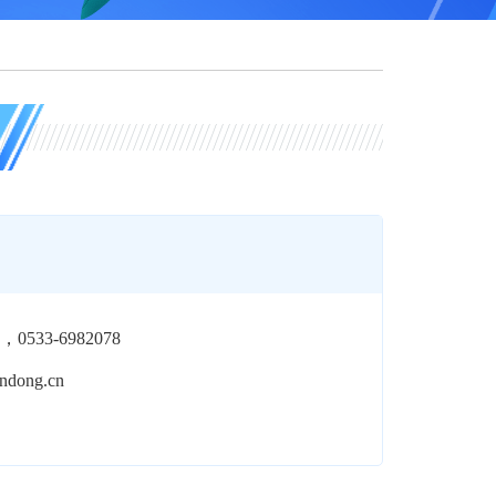
0，0533-6982078
andong.cn