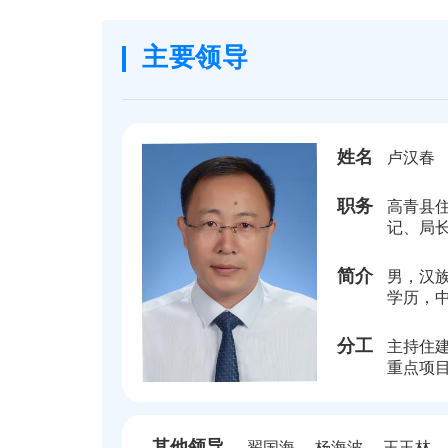
主要领导
姓名
卢汉春
职务
高青县
记、局
简介
男，汉族
学历，
组织部
科长，
分工
主持住
主任，
重点项
部长，
的安全
书记、
书记，
组书记
其他领导
翟国海
杨海波
王玉林