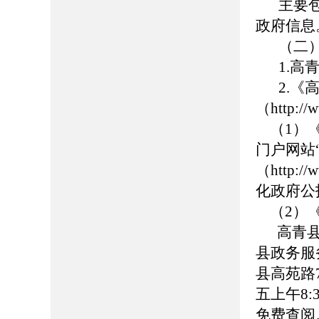
主要
政府信息
（二
1.高青
2.
（http://
（1）《
门户网站
（http://
化政府公
（2）《
高青县政
县政务服
县高苑路7
五上午8:
免费查阅