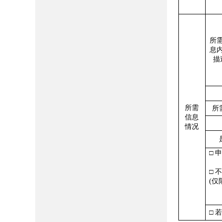
所
息
描
所需
所
信息
情况
□
申
□
不
(
仅
□
若