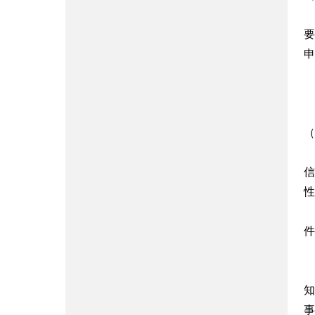
要
申
（
信
性
件
知
事