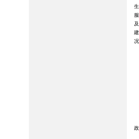
生
服
及
建
况
政