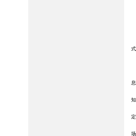
式
息
知
定
场