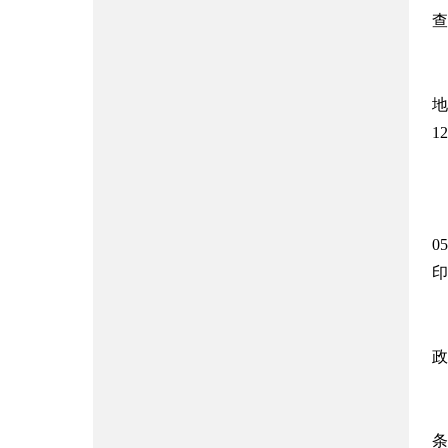
查
地
1
0
印
政
条