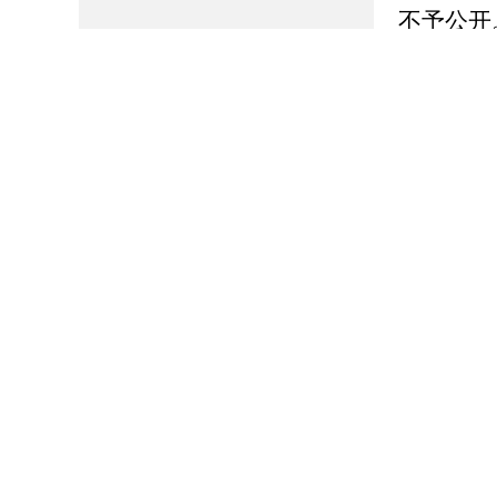
不予公开
定。
四、
高青
县司法局
办公
邮政编
办公时间
联系电话
传真：0
电子邮
用，不接
五、
公民
府信息记