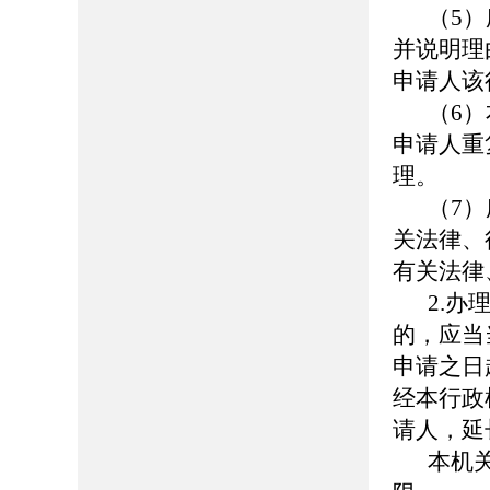
（5
并说明理
申请人该
（6
申请人重
理。
（7
关法律、
有关法律
2.
的，应当
申请之日
经本行政
请人，延
本机