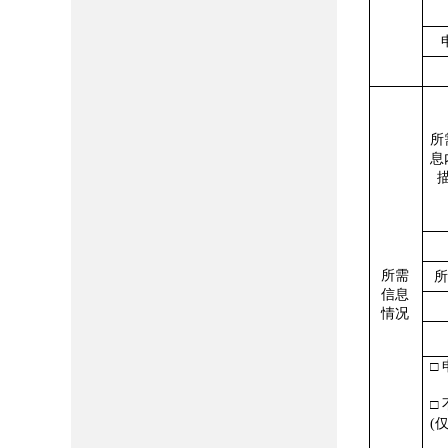
所
息
所需
信息
情况
□
□ 
(