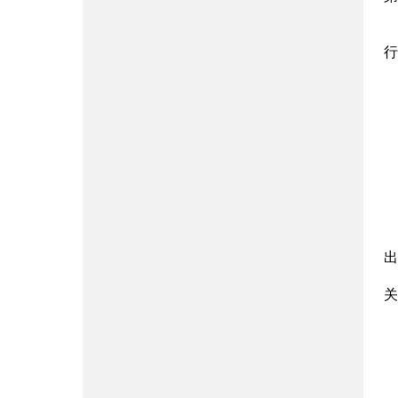
行
出
关