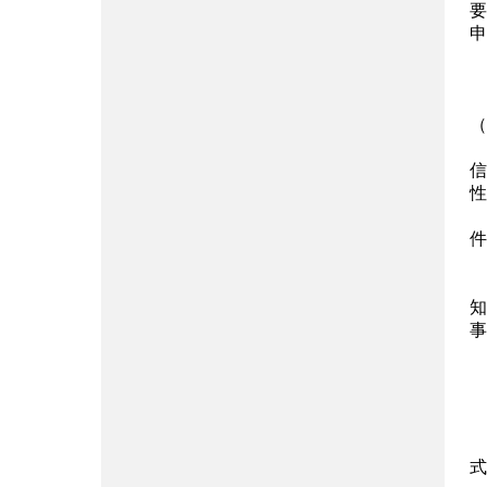
要
申
（
信
性
件
知
事
式