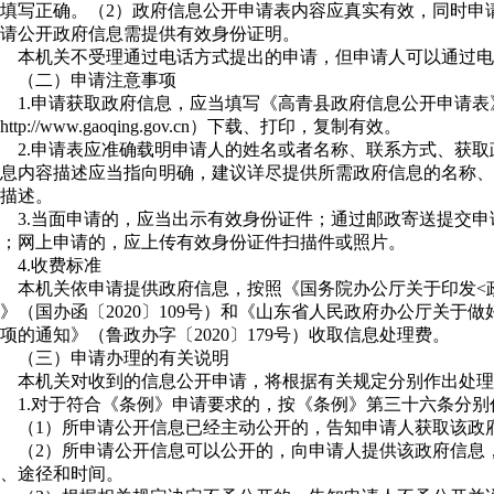
填写正确。（2）政府信息公开申请表内容应真实有效，同时申
请公开政府信息需提供有效身份证明。
本机关不受理通过电话方式提出的申请，但申请人可以通过电
（二）申请注意事项
1.申请获取政府信息，应当填写《高青县政府信息公开申请
http://www.gaoqing.gov.cn）下载、打印，复制有效。
2.申请表应准确载明申请人的姓名或者名称、联系方式、获
息内容描述应当指向明确，建议详尽提供所需政府信息的名称、
描述。
3.当面申请的，应当出示有效身份证件；通过邮政寄送提交
；网上申请的，应上传有效身份证件扫描件或照片。
4.收费标准
本机关依申请提供政府信息，按照《国务院办公厅关于印发<
》（国办函〔2020〕109号）和《山东省人民政府办公厅关于
项的通知》（鲁政办字〔2020〕179号）收取信息处理费。
（三）申请办理的有关说明
本机关对收到的信息公开申请，将根据有关规定分别作出处理
1.对于符合《条例》申请要求的，按《条例》第三十六条分别
（1）所申请公开信息已经主动公开的，告知申请人获取该政
（2）所申请公开信息可以公开的，向申请人提供该政府信息
、途径和时间。