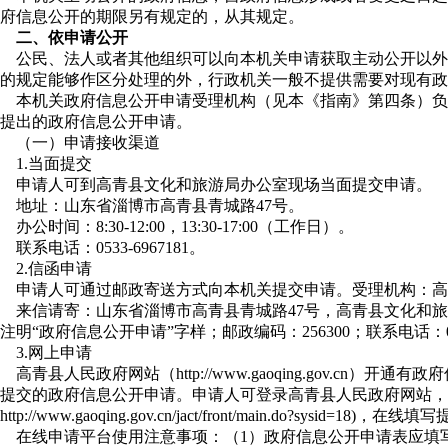
府信息公开的期限另有规定的，从其规定。
二、依申请公开
公民、法人或者其他组织可以向本机关申请获取主动公开以外
的规定能够作区分处理的外，行政机关一般不提供需要对现有政
本机关政府信息公开申请受理机构（见本《指南》第四条）负
提出的政府信息公开申请。
（一）申请接收渠道
1.当面提交
申请人可到高青县文化和旅游局办公室现场当面提交申请。
地址：山东省淄博市高青县青城路47号。
办公时间：8:30-12:00，13:30-17:00（工作日）。
联系电话：0533-6967181。
2.信函申请
申请人可通过邮政寄送方式向本机关提交申请。受理机构：高
来信请寄：山东省淄博市高青县青城路47号，高青县文化和
注明“政府信息公开申请”字样；邮政编码：256300；联系电话：0533
3.网上申请
高青县人民政府网站（http://www.gaoqing.gov.cn
提交的政府信息公开申请。申请人可登录高青县人民政府网站，
ttp://www.gaoqing.gov.cn/jact/front/main.do?sysid=18)，
在线申请平台使用注意事项：（1）政府信息公开申请表应填