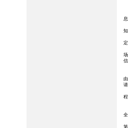
息
知
定
场
信
由
请
程
全
第