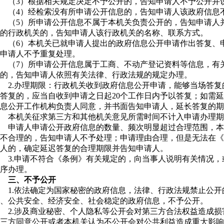
（3）根据相关规定决定不予公开的，告知申请人不予公开并
（4）经检索没有所申请公开信息的，告知申请人该政府信息
（5）所申请公开信息不属于本机关负责公开的，告知申请人
的行政机关的，告知申请人该行政机关的名称、联系方式。
（6）本机关已就申请人提出的政府信息公开申请作出答复、
申请人不予重复处理。
（7）所申请公开信息属于工商、不动产登记资料等信息，有
的，告知申请人依照有关法律、行政法规的规定办理。
2.办理期限：行政机关收到政府信息公开申请，能够当场答
答复的，应当自收到申请之日起20个工作日内予以答复；如需
息公开工作机构负责人同意，并书面告知申请人，延长答复的期
本机关征求第三方和其他机关意见所需时间不计入申请办理期
申请人申请公开政府信息的数量、频次明显超过合理范围，本
不合理的，告知申请人不予处理；申请理由合理，但是无法在《
人的，确定延迟答复的合理期限并告知申请人。
3.申请不符合《条例》有关规定的，向当事人说明有关情况
序办理。
三、不予公开
1.依法确定为国家秘密的政府信息，法律、行政法规禁止公
、公共安全、经济安全、社会稳定的政府信息，不予公开。
2.涉及商业秘密、个人隐私等公开会对第三方合法权益造成
三方同意公开或者本机关认为不公开会对公共利益造成重大影响