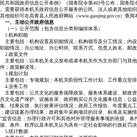
民共和国政府信息公开条例》（国务院令第492号公布，国务院
。需要获得本机关政府信息公开服务的公民、法人或者其他组织
其他组织可在高青县人民政府网站（www.gaoqing.gov.cn
一、主动公开政府信息
（一）公开范围（包含信息分类和编排体系）
1.机构职能
主要包括：机构设置及职能情况；机构领导及分工情况；内设
职能情况；办公地址、办公时间、联系方式、负责人姓名、邮政
2.政策文件
主要包括：以本机关名义发布或者本机关作为主办部门与其他
件；政策解读等。
3.规划计划
主要包括：专项规划；本机关阶段性工作计划、工作重点安排
4.业务工作
主要包括：公共文化的服务保障政策、服务体系建设、财政资
共文化遗产保护、设施名录、政府购买公共文化服务信息；公益
集、结果反馈、执行效果评估情况；政府工作报告、年度重点工
；建议提案办理结果；政府集中采购项目的目录、标准及实施情
”监管信息；办理行政许可和其他对外管理服务事项的依据、条
据、条件、程序以及本机关认为具有一定社会影响的行政处罚决
5.统计数据