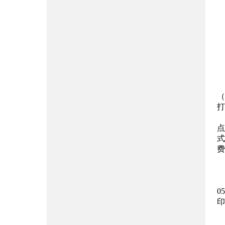
（
打
点
式
费
0
印