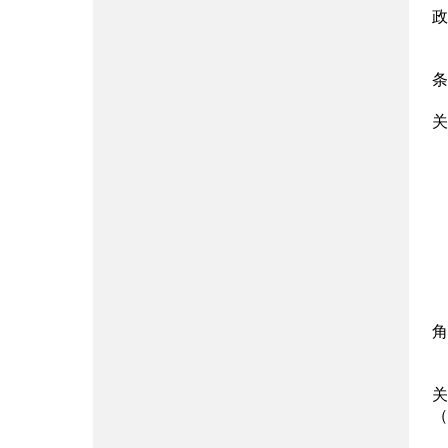
政
条
关
角
关
（h