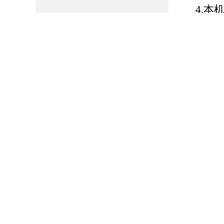
4.
稿、磋商
不予公开
定。
四、
高青
高青县交
办公
邮政编
办公时间
联系电话
传真：0
电子邮
用，不接
五、