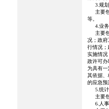
3.规
主要
等。
4.业
主要
况；政府
行情况；
实施情况
政许可办
为具有一
其依据、
的应急预
5.统
主要
6.人