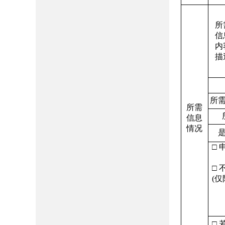
所
信
内
描
所
所需
信息
情况
□ 
□ 
(
仅
□