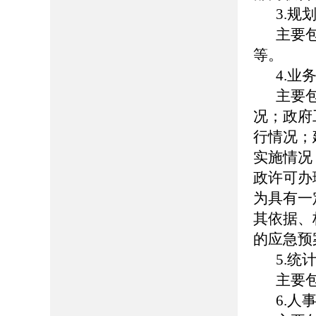
3.规
主要
等。
4.业
主要
况；政府
行情况；
实施情况
政许可办
为具有一
其依据、
的应急预
5.统
主要
6.人