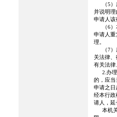
（5
并说明理
申请人该
（6
申请人重
理。
（7
关法律、
有关法律
2.
的，应当
申请之日
经本行政
请人，延
本机