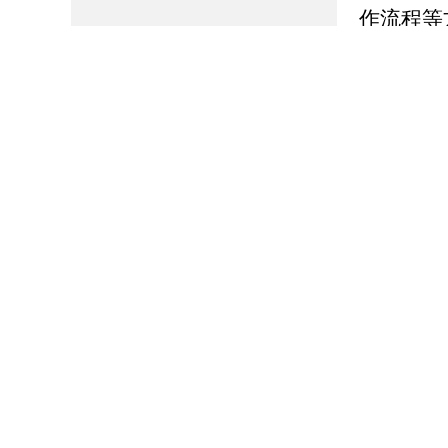
作流程等
4.
稿、磋商
不予公开
定。
四、
高青
为：高青
办公
邮政编
办公时间
联系电话
传真：0
电子邮
使用，不