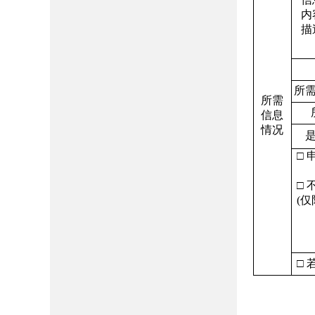
内
描
所
所需
信息
情况
□ 
□ 
(
仅
□