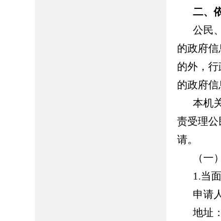
二、
公民
的政府信
的外，行
的政府信
本机
责受理公
请。
（一
1.当
申请
地址