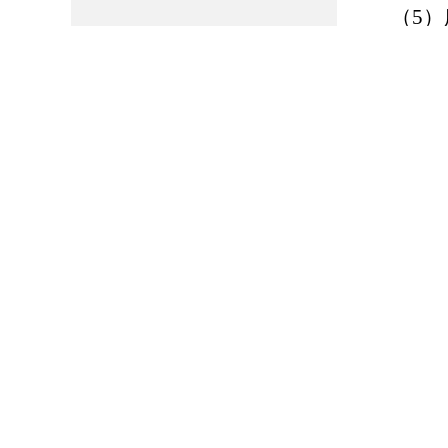
（5
并说明理
申请人该
（6
申请人重
理。
（7
关法律、
有关法律
2.
的，应当
申请之日