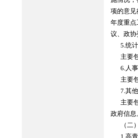
项的意见
年度重点
议、政协
5.统
主要
6.人
主要
7.其
主要
政府信息
（二
1.高青