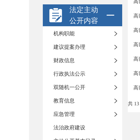
高
法定主动
高
公开内容
高
机构职能
高
建议提案办理
高
财政信息
高
行政执法公示
双随机一公开
高
教育信息
共 13
应急管理
法治政府建设