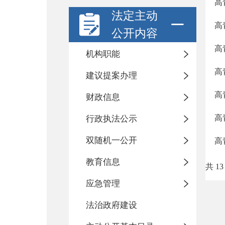
高
法定主动
高
公开内容
高
机构职能
高
建议提案办理
高
财政信息
高
行政执法公示
双随机一公开
高
教育信息
共 13
应急管理
法治政府建设