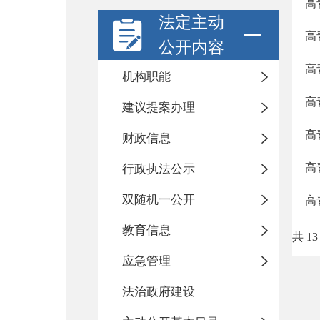
高
法定主动
高
公开内容
高
机构职能
高
建议提案办理
高
财政信息
高
行政执法公示
双随机一公开
高
教育信息
共 13
应急管理
法治政府建设