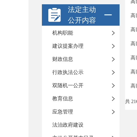
高
法定主动
高
公开内容
高
机构职能
高
建议提案办理
高
财政信息
高
行政执法公示
双随机一公开
高
教育信息
共 21
应急管理
法治政府建设