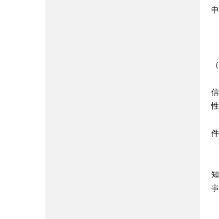
申
（
信
性
件
知
事