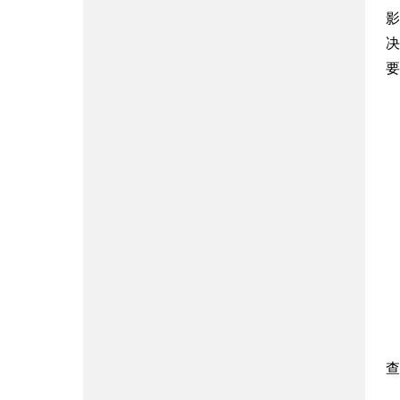
影
决
要
查