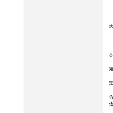
式
息
知
定
场
信