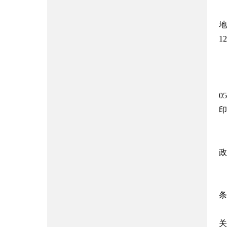
地
1
0
印
政
条
关