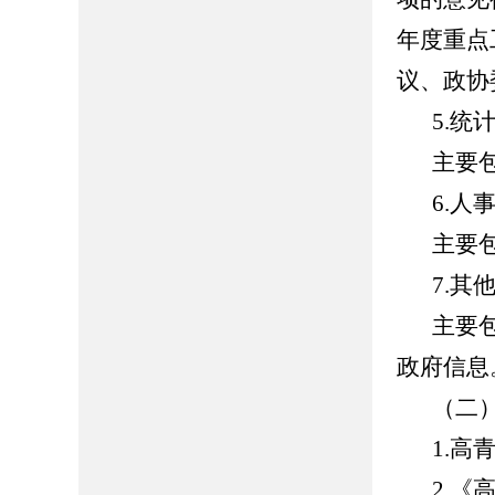
年度重点
议、政协
5.统
主要
6.人
主要
7.其
主要
政府信息
（二
1.高青
2.